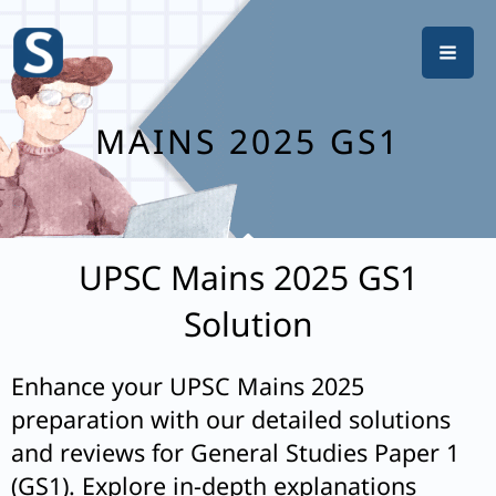
Skip
to
content
MAINS 2025 GS1
UPSC Mains 2025 GS1
Solution
Enhance your UPSC Mains 2025
preparation with our detailed solutions
and reviews for General Studies Paper 1
(GS1). Explore in-depth explanations